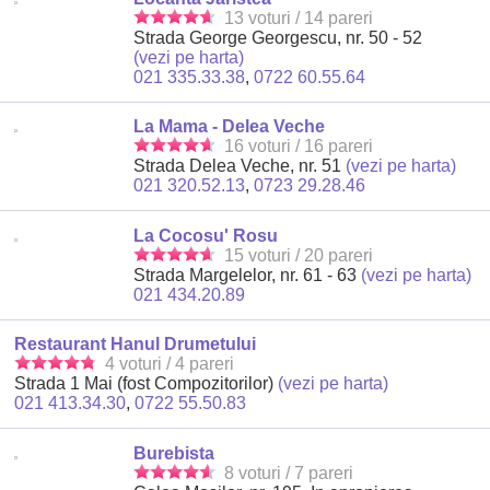
13 voturi / 14 pareri
Strada George Georgescu, nr. 50 - 52
(vezi pe harta)
021 335.33.38
,
0722 60.55.64
La Mama - Delea Veche
16 voturi / 16 pareri
Strada Delea Veche, nr. 51
(vezi pe harta)
021 320.52.13
,
0723 29.28.46
La Cocosu' Rosu
15 voturi / 20 pareri
Strada Margelelor, nr. 61 - 63
(vezi pe harta)
021 434.20.89
Restaurant Hanul Drumetului
4 voturi / 4 pareri
Strada 1 Mai (fost Compozitorilor)
(vezi pe harta)
021 413.34.30
,
0722 55.50.83
Burebista
8 voturi / 7 pareri