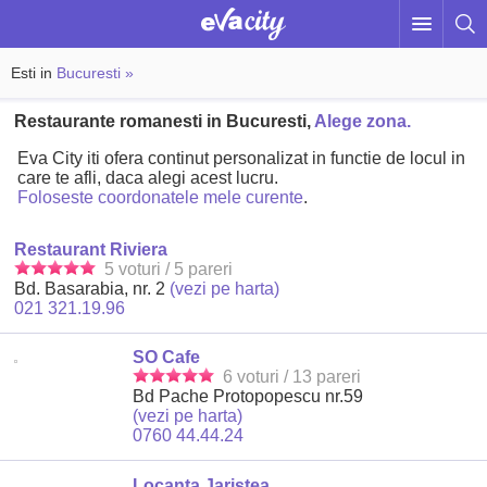
Esti in
Bucuresti »
Restaurante romanesti in Bucuresti,
Alege zona.
Eva City iti ofera continut personalizat in functie de locul in
care te afli, daca alegi acest lucru.
Foloseste coordonatele mele curente
.
Restaurant Riviera
5 voturi / 5 pareri
Bd. Basarabia, nr. 2
(vezi pe harta)
021 321.19.96
SO Cafe
6 voturi / 13 pareri
Bd Pache Protopopescu nr.59
(vezi pe harta)
0760 44.44.24
Locanta Jaristea