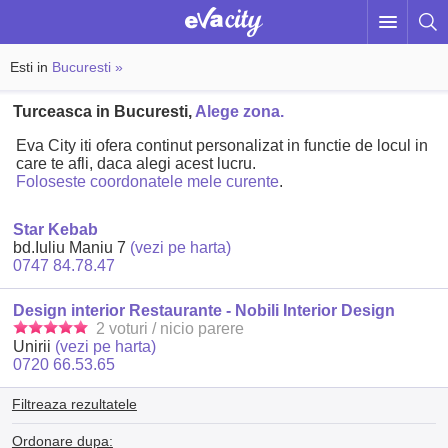
Esti in
Bucuresti »
Turceasca in Bucuresti,
Alege zona.
Eva City iti ofera continut personalizat in functie de locul in
care te afli, daca alegi acest lucru.
Foloseste coordonatele mele curente
.
Star Kebab
bd.Iuliu Maniu 7
(vezi pe harta)
0747 84.78.47
Design interior Restaurante - Nobili Interior Design
2 voturi / nicio parere
Unirii
(vezi pe harta)
0720 66.53.65
Filtreaza rezultatele
Ordonare dupa: