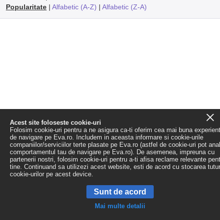
Popularitate
|
Alfabetic (A-Z)
|
Alfabetic (Z-A)
Acest site foloseste cookie-uri
Folosim cookie-uri pentru a ne asigura ca-ti oferim cea mai buna experien
de navigare pe Eva.ro. Includem in aceasta informare si cookie-urile
companiilor/serviciilor terte plasate pe Eva.ro (astfel de cookie-uri pot ana
comportamentul tau de navigare pe Eva.ro). De asemenea, impreuna cu
partenerii nostri, folosim cookie-uri pentru a-ti afisa reclame relevante pen
tine. Continuand sa utilizezi acest website, esti de acord cu stocarea tutu
cookie-urilor pe acest device.
Sunt de acord
Mai multe detalii