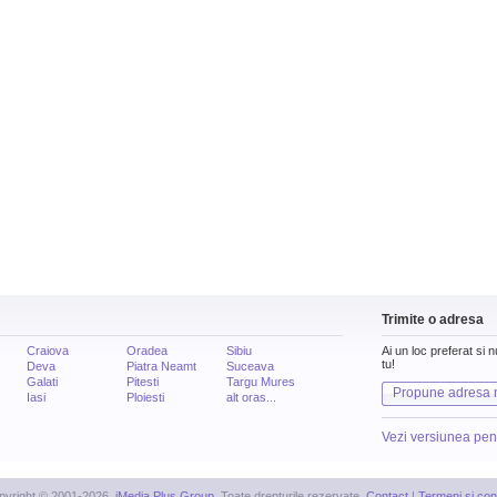
Trimite o adresa
Craiova
Oradea
Sibiu
Ai un loc preferat si 
tu!
Deva
Piatra Neamt
Suceava
Galati
Pitesti
Targu Mures
Propune adresa 
Iasi
Ploiesti
alt oras...
Vezi versiunea pen
pyright © 2001-2026,
iMedia Plus Group
. Toate drepturile rezervate.
Contact
|
Termeni si cond