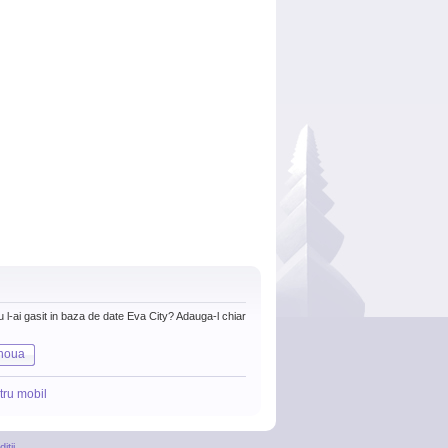
nu l-ai gasit in baza de date Eva City? Adauga-l chiar
noua
tru mobil
itii