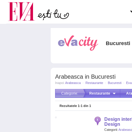
Carieră
pe măsură ce înaintezi î
Actualitate
Bucuresti
Arabeasca in Bucuresti
Inapoi:
Arabeasca
·
Restaurante
·
Bucuresti
·
Eva
Categorie:
Restaurante
Ar
Rezultatele
1-1
din
1
Design interi
Design
Categorii:
Arabeas