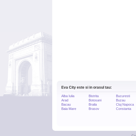
Eva City este si in orasul tau:
Alba Iulia
Bistrita
Bucuresti
Arad
Botosani
Buzau
Bacau
Braila
Cluj Napoca
Baia Mare
Brasov
Constanta
Co