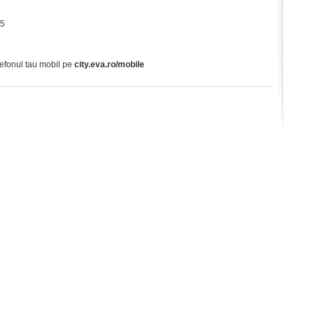
65
lefonul tau mobil pe
city.eva.ro/mobile