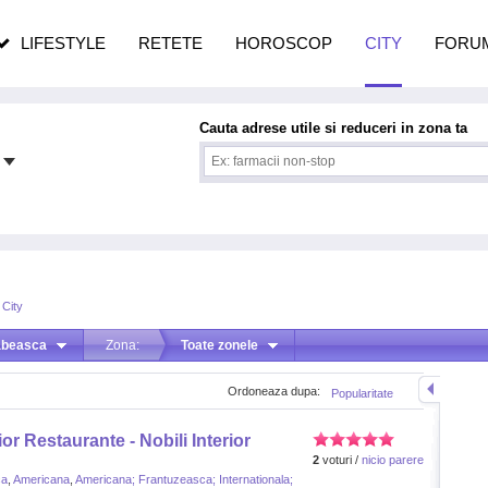
n vârstă
de dureroasă este investigația
LIFESTYLE
RETETE
HOROSCOP
CITY
FORU
Cauta adrese utile si reduceri in zona ta
 City
abeasca
Zona:
Toate zonele
Ordoneaza dupa:
Popularitate
or Restaurante - Nobili Interior
2
voturi /
nicio parere
ca
,
Americana
,
Americana; Frantuzeasca; Internationala;