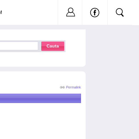
Nu ai cont?
Inregistreaza-
M
Cauta
Permalink