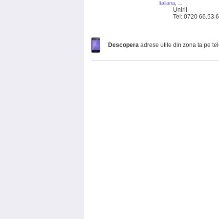
Italiana
,
...
Unirii
Tel: 0720 66.53.
Descopera
adrese utile din zona ta pe te