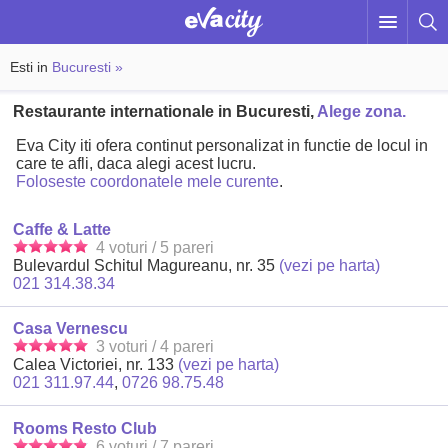
Esti in
Bucuresti »
Restaurante internationale in Bucuresti,
Alege zona.
Eva City iti ofera continut personalizat in functie de locul in
care te afli, daca alegi acest lucru.
Foloseste coordonatele mele curente
.
Caffe & Latte
4 voturi / 5 pareri
Bulevardul Schitul Magureanu, nr. 35
(vezi pe harta)
021 314.38.34
Casa Vernescu
3 voturi / 4 pareri
Calea Victoriei, nr. 133
(vezi pe harta)
021 311.97.44
,
0726 98.75.48
Rooms Resto Club
6 voturi / 7 pareri