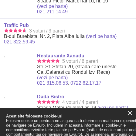
Strada Pictor Marcel Iancu, nr. 10
(vezi pe harta)
021 211.14.49
Traffic Pub
3 voturi / 3 pareri
B-dul Burebista, Nr. 2, Piata Alba Iulia
(vezi pe harta)
021 322.59.45
Restaurante Xanadu
5 voturi / 6 pareri
Str. Sf. Stefan 20, (strada care uneste
Cal.Calarasi cu Rondul Izv. Rece)
(vezi pe harta)
021 315.06.53
,
0722 62.17.17
Dada Bistro
4 voturi / 4 pareri
Strada Matei Voievod nr. 79
(vezi pe harta)
021 252.31.59
Acest site foloseste cookie-uri
Folosim cookie-uri pentru a ne asigura ca-ti oferim cea mai buna experien
de navigare pe Eva.ro. Includem in aceasta informare si cookie-urile
Rezultatele
1-10
din
703
companiilor/serviciilor terte plasate pe Eva.ro (astfel de cookie-uri pot ana
Pagina urmatoare »
comportamentul tau de navigare pe Eva.ro). De asemenea, impreuna cu