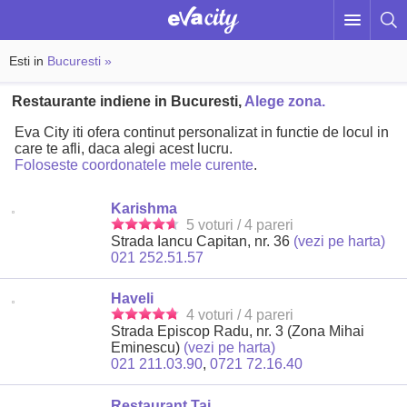
Esti in
Bucuresti »
Restaurante indiene in Bucuresti,
Alege zona.
Eva City iti ofera continut personalizat in functie de locul in
care te afli, daca alegi acest lucru.
Foloseste coordonatele mele curente
.
Karishma
5 voturi / 4 pareri
Strada Iancu Capitan, nr. 36
(vezi pe harta)
021 252.51.57
Haveli
4 voturi / 4 pareri
Strada Episcop Radu, nr. 3 (Zona Mihai
Eminescu)
(vezi pe harta)
021 211.03.90
,
0721 72.16.40
Restaurant Taj