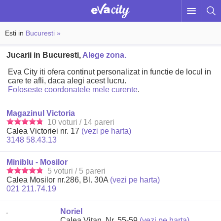
Esti in
Bucuresti »
Jucarii in Bucuresti,
Alege zona.
Eva City iti ofera continut personalizat in functie de locul in
care te afli, daca alegi acest lucru.
Foloseste coordonatele mele curente
.
Magazinul Victoria
10 voturi / 14 pareri
Calea Victoriei nr. 17
(vezi pe harta)
3148 58.43.13
Miniblu - Mosilor
5 voturi / 5 pareri
Calea Mosilor nr.286, Bl. 30A
(vezi pe harta)
021 211.74.19
Noriel
Calea Vitan, Nr. 55-59
(vezi pe harta)