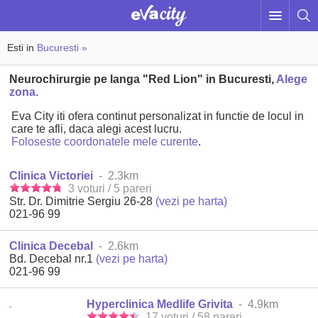
Esti in
Bucuresti »
Neurochirurgie pe langa "Red Lion" in Bucuresti,
Alege
zona.
Eva City iti ofera continut personalizat in functie de locul in
care te afli, daca alegi acest lucru.
Foloseste coordonatele mele curente
.
Clinica Victoriei
- 2.3km
3 voturi / 5 pareri
Str. Dr. Dimitrie Sergiu 26-28
(vezi pe harta)
021-96 99
Clinica Decebal
- 2.6km
Bd. Decebal nr.1
(vezi pe harta)
021-96 99
Hyperclinica Medlife Grivita
- 4.9km
17 voturi / 58 pareri