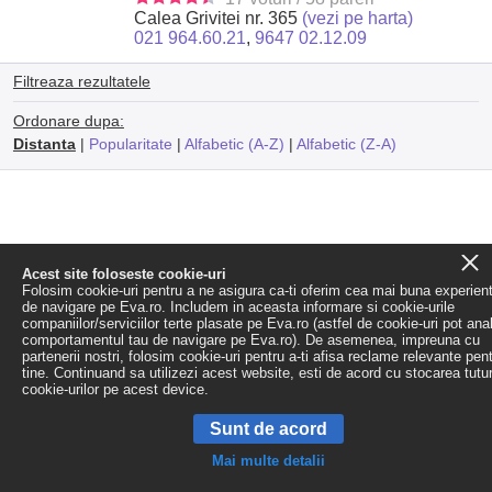
Calea Grivitei nr. 365
(vezi pe harta)
021 964.60.21
,
9647 02.12.09
Filtreaza rezultatele
Ordonare dupa:
Distanta
|
Popularitate
|
Alfabetic (A-Z)
|
Alfabetic (Z-A)
Acest site foloseste cookie-uri
Folosim cookie-uri pentru a ne asigura ca-ti oferim cea mai buna experien
de navigare pe Eva.ro. Includem in aceasta informare si cookie-urile
companiilor/serviciilor terte plasate pe Eva.ro (astfel de cookie-uri pot ana
comportamentul tau de navigare pe Eva.ro). De asemenea, impreuna cu
partenerii nostri, folosim cookie-uri pentru a-ti afisa reclame relevante pen
tine. Continuand sa utilizezi acest website, esti de acord cu stocarea tutu
cookie-urilor pe acest device.
Sunt de acord
Mai multe detalii