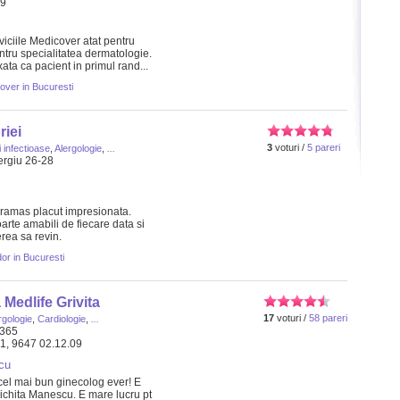
99
viciile Medicover atat pentru
entru specialitatea dermatologie.
ata ca pacient in primul rand...
over in Bucuresti
riei
3
voturi /
5 pareri
i infectioase
,
Alergologie
,
...
Sergiu 26-28
m ramas placut impresionata.
oarte amabili de fiecare data si
rea sa revin.
or in Bucuresti
 Medlife Grivita
17
voturi /
58 pareri
rgologie
,
Cardiologie
,
...
 365
21, 9647 02.12.09
cu
cel mai bun ginecolog ever! E
ichita Manescu. E mare lucru pt