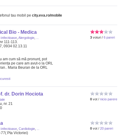
lefonul tau mobil pe
city.eva.ro/mobile
cal Bio - Medica
3
voturi /
6 pareri
i infectioase
,
Alergologie
,
...
nr 111-113.
77, 0934 02.13.11
nu am cum să mă pronunț, pot
riența pe care am avut-o la ORL
uran.. Maria Beuran de la ORL
ucuresti
of. dr. Dorin Hociota
0
vot /
nicio parere
tale
u, nr. 21
70
ma
0
vot /
20 pareri
i infectioase
,
Cardiologie
,
...
-77( Pta Victoriei)