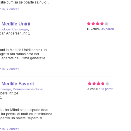
stie cum sa se poarte sa nu-ti...
e in Bucuresti
 Medlife Unirii
11
voturi /
35 pareri
rgologie
,
Cardiologie
,
...
ian Andersen, nr. 1
uni la Medlife Unirii pentru un
ogic si am ramas profund
 aparate de ultima generatie.
e in Bucuresti
 Medlife Favorit
3
voturi /
38 pareri
diologie
,
Dermato-venerologie
,
...
berei nr. 24
21
octor Mitroi se pot spune doar
 iar pentru ai multumi pt minunea
pectiv un baietel superb si
e in Bucuresti