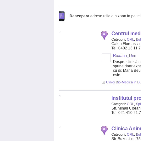
Descopera
adrese utile din zona ta pe te
Centrul medi
Categorii:
ORL
,
Bol
Calea Floreasca 
Tel: 0402 13.11.
Roxana_Dim
Despre clinică 
spune doar expe
cu dr. Maria Be
este...
Clinici Bio-Medica in B
Institutul pr
Categorii:
ORL
,
Spi
Str. Mihail Cioran
Tel: 021 410.21.
Clinica Ani
Categorii:
ORL
,
Bol
Str. Buzesti nr. 75