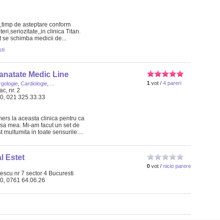
 ,timp de asteptare conform
eri,seriozitate,,in clinica Titan.
t se schimba medicii de...
ti
anatate Medic Line
1
vot /
4 pareri
rgologie
,
Cardiologie
,
...
c, nr. 2
30, 021 325.33.33
rs la aceasta clinica pentru ca
sa mea. Mi-am facut un set de
t multumita in toate sensurile:...
l Estet
0
vot /
nicio parere
tescu nr 7 sector 4 Bucuresti
80, 0761 64.06.26