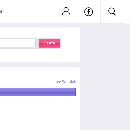
Nu ai cont?
Inregistreaza-
M
Cauta
Permalink