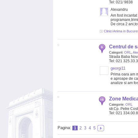
Tel: 021/ 9838
Alexandru
Am fost incantat
programare,trimit
De circa 2 ani,to
Clinici Anima in Bucures
Centrul de s
Categorii:
ORL
,
Ale
Strada Baba Nova
Tel: 021 325.33.
georgi11
Prima oara am me
e aproape de ca
analize si am fos
Zone Medica
Categorie:
ORL
str.Cp. Petre Cos
Tel: 021 334.00.
Pagina:
1
2
3
4
5