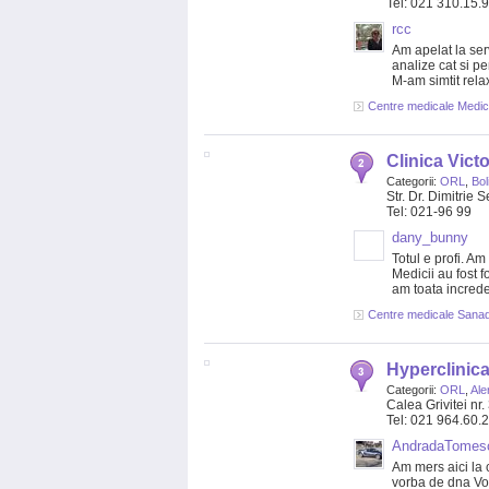
Tel: 021 310.15.
rcc
Am apelat la ser
analize cat si p
M-am simtit relax
Centre medicale Medic
Clinica Victo
Categorii:
ORL
,
Bol
Str. Dr. Dimitrie 
Tel: 021-96 99
dany_bunny
Totul e profi. A
Medicii au fost f
am toata increde
Centre medicale Sanad
Hyperclinica
Categorii:
ORL
,
Ale
Calea Grivitei nr.
Tel: 021 964.60.
AndradaTomes
Am mers aici la 
vorba de dna Vo