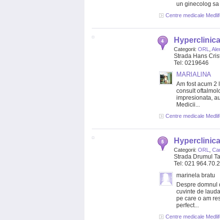
un ginecolog sa 
Centre medicale Medlif
Hyperclinica
Categorii:
ORL
,
Ale
Strada Hans Crist
Tel: 0219646
MARIALINA
Am fost acum 2 l
consult oftalmol
impresionata, au
Medicii...
Centre medicale Medlif
Hyperclinica
Categorii:
ORL
,
Car
Strada Drumul Ta
Tel: 021 964.70.
marinela bratu
Despre domnul d
cuvinte de lauda
pe care o am res
perfect...
Centre medicale Medlif