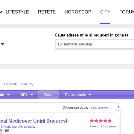
n vârstă
de dureroasă este investigația
LIFESTYLE
RETETE
HOROSCOP
CITY
FORU
Cauta adrese utile si reduceri in zona ta
·
Bucuresti
·
Eva City
ale
ORL
Zona:
Toate zonele
Ordoneaza dupa:
Popularitate
cal Medicover Unirii Bucuresti
7
voturi /
12 pareri
i infectioase
,
Alergologie
,
...
 64-66