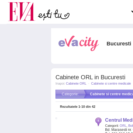
Carieră
pe măsură ce înaintezi î
Actualitate
Bucuresti
Cabinete ORL in Bucuresti
Inapoi:
Cabinete ORL
·
Cabinete si centre medicale
Categorie:
Cabinete si centre medic
Rezultatele
1-10
din
42
Centrul Medi
Categorii:
ORL
,
Bol
Bd. Marasesti nr.