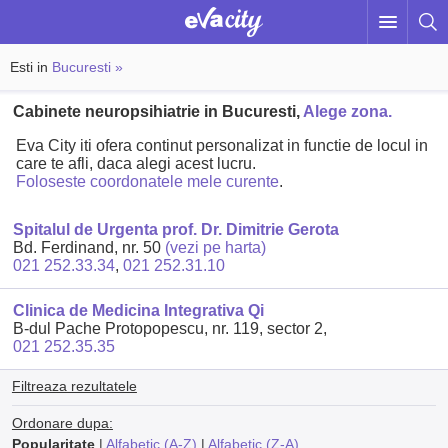
Esti in
Bucuresti »
Cabinete neuropsihiatrie in Bucuresti,
Alege zona.
Eva City iti ofera continut personalizat in functie de locul in
care te afli, daca alegi acest lucru.
Foloseste coordonatele mele curente
.
Spitalul de Urgenta prof. Dr. Dimitrie Gerota
Bd. Ferdinand, nr. 50
(vezi pe harta)
021 252.33.34
,
021 252.31.10
Clinica de Medicina Integrativa Qi
B-dul Pache Protopopescu, nr. 119, sector 2,
021 252.35.35
Filtreaza rezultatele
Ordonare dupa:
Popularitate
|
Alfabetic (A-Z)
|
Alfabetic (Z-A)