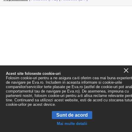
Acest site foloseste cookie-uri
Folosim cookie-uri pentru a ne asigura ca-ti oferim cea mai buna experien
de navigare pe Eva.ro. Includem in aceasta informare si cookie-urile
companiilor/serviciilor terte plasate pe Eva.ro (astfel de cookie-uri pot ana
comportamentul tau de navigare pe Eva.ro). De asemenea, impreuna cu
partenerii nostri, folosim cookie-uri pentru a-ti afisa reclame relevante pen
tine. Continuand sa utilizezi acest website, esti de acord cu stocarea tutu
cookie-urilor pe acest device.
Sunt de acord
Mai multe detalii