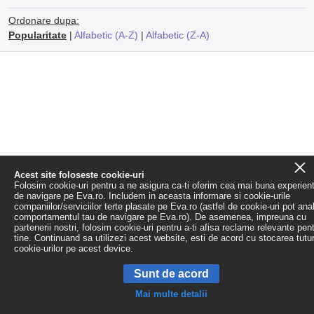
Ordonare dupa:
Popularitate
|
Alfabetic (A-Z)
|
Alfabetic (Z-A)
Acest site foloseste cookie-uri
Folosim cookie-uri pentru a ne asigura ca-ti oferim cea mai buna experien
de navigare pe Eva.ro. Includem in aceasta informare si cookie-urile
companiilor/serviciilor terte plasate pe Eva.ro (astfel de cookie-uri pot ana
comportamentul tau de navigare pe Eva.ro). De asemenea, impreuna cu
partenerii nostri, folosim cookie-uri pentru a-ti afisa reclame relevante pen
tine. Continuand sa utilizezi acest website, esti de acord cu stocarea tutu
cookie-urilor pe acest device.
Sunt de acord
Mai multe detalii