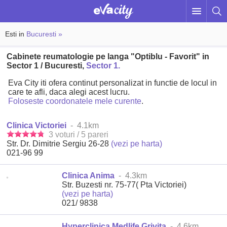
Esti in
Bucuresti »
Cabinete reumatologie pe langa "Optiblu - Favorit" in
Sector 1 / Bucuresti,
Sector 1.
Eva City iti ofera continut personalizat in functie de locul in
care te afli, daca alegi acest lucru.
Foloseste coordonatele mele curente
.
Clinica Victoriei
- 4.1km
3 voturi / 5 pareri
Str. Dr. Dimitrie Sergiu 26-28
(vezi pe harta)
021-96 99
Clinica Anima
- 4.3km
Str. Buzesti nr. 75-77( Pta Victoriei)
(vezi pe harta)
021/ 9838
Hyperclinica Medlife Grivita
- 4.6km