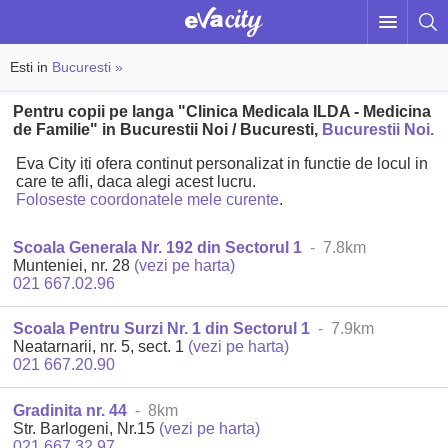
Esti in
Bucuresti »
Pentru copii pe langa "Clinica Medicala ILDA - Medicina
de Familie" in Bucurestii Noi / Bucuresti,
Bucurestii Noi.
Eva City iti ofera continut personalizat in functie de locul in
care te afli, daca alegi acest lucru.
Foloseste coordonatele mele curente
.
Scoala Generala Nr. 192 din Sectorul 1
- 7.8km
Munteniei, nr. 28
(vezi pe harta)
021 667.02.96
Scoala Pentru Surzi Nr. 1 din Sectorul 1
- 7.9km
Neatarnarii, nr. 5, sect. 1
(vezi pe harta)
021 667.20.90
Gradinita nr. 44
- 8km
Str. Barlogeni, Nr.15
(vezi pe harta)
021 667.32.97