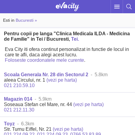
Esti in
Bucuresti »
Pentru copii pe langa "Clinica Medicala ILDA - Medicina
de Familie" in Tei / Bucuresti,
Tei.
Eva City iti ofera continut personalizat in functie de locul in
care te afli, daca alegi acest lucru.
Foloseste coordonatele mele curente
.
Scoala Generala Nr. 28 din Sectorul 2
- 5.8km
aleea Circului, nr. 1
(vezi pe harta)
021 210.59.10
Magazin 014
- 5.9km
Soseaua Stefan cel Mare, nr. 44
(vezi pe harta)
021 212.11.30
Toyz
- 6.3km
Str. Turnu Eiffel, Nr. 21
(vezi pe harta)
021 224.09.22
,
021 224.09.23
,
0766 53.83.89