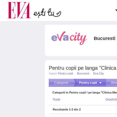
Carieră
pe măsură ce înaintezi î
Actualitate
Bucuresti
Pentru copii pe langa "Clinic
Inapoi:
Pentru copii
·
Bucuresti
·
Eva City
Categorie:
Pentru copii
Zon
Categorii in Pentru copii / pe langa "Clinica Me
Toate
Gradini
Rezultatele
1-2
din
2