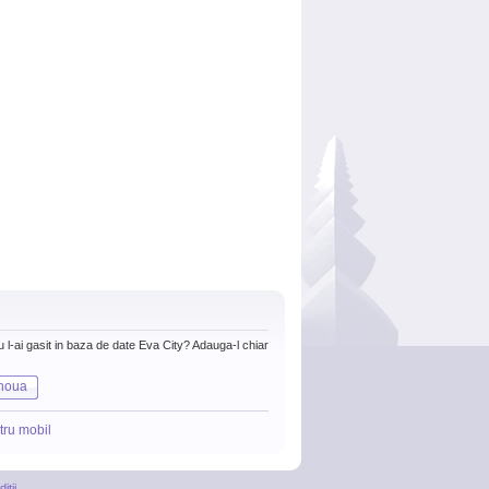
nu l-ai gasit in baza de date Eva City? Adauga-l chiar
noua
tru mobil
itii