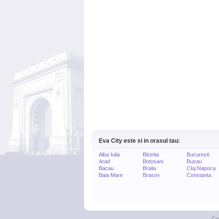
Eva City este si in orasul tau:
Alba Iulia
Bistrita
Bucuresti
Arad
Botosani
Buzau
Bacau
Braila
Cluj Napoca
Baia Mare
Brasov
Constanta
Co