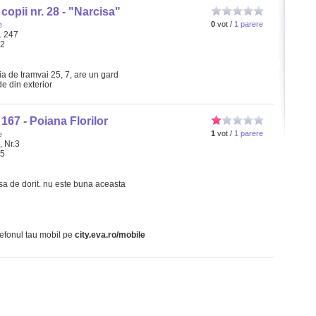
copii nr. 28 - "Narcisa"
0
vot /
1 parere
e
. 247
32
tia de tramvai 25, 7, are un gard
e din exterior
 167 - Poiana Florilor
1
vot /
1 parere
e
, Nr.3
05
asa de dorit. nu este buna aceasta
lefonul tau mobil pe
city.eva.ro/mobile