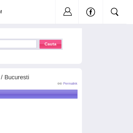
Nu ai cont?
Inregistreaza-
M
Cauta
 / Bucuresti
Permalink