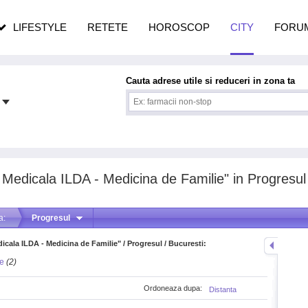
n vârstă
de dureroasă este investigația
LIFESTYLE
RETETE
HOROSCOP
CITY
FORU
Cauta adrese utile si reduceri in zona ta
a Medicala ILDA - Medicina de Familie" in Progresul
a:
Progresul
dicala ILDA - Medicina de Familie" / Progresul / Bucuresti:
te
(2)
Ordoneaza dupa:
Distanta