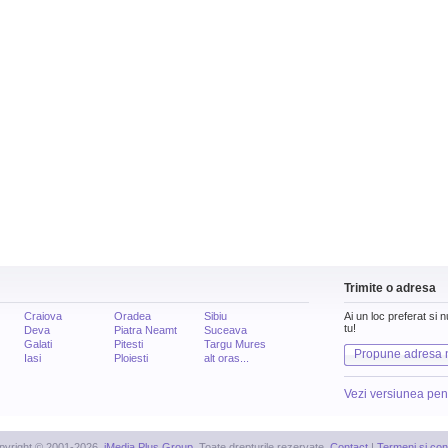
Trimite o adresa
Craiova
Oradea
Sibiu
Ai un loc preferat si 
tu!
Deva
Piatra Neamt
Suceava
Galati
Pitesti
Targu Mures
Propune adresa 
Iasi
Ploiesti
alt oras...
Vezi versiunea pen
pyright © 2001-2026,
iMedia Plus Group
. Toate drepturile rezervate.
Contact
|
Termeni si cond