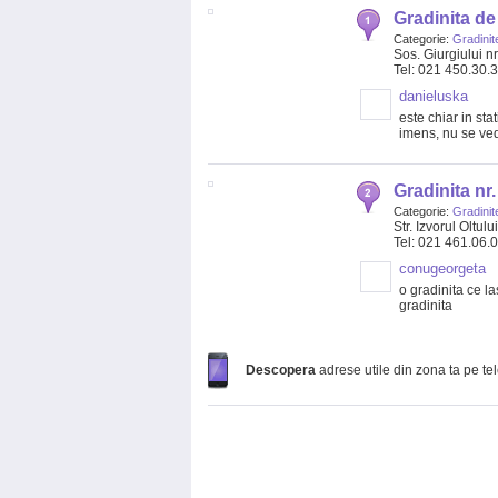
Gradinita de 
Categorie:
Gradinit
Sos. Giurgiului nr
Tel: 021 450.30.
danieluska
este chiar in sta
imens, nu se ved
Gradinita nr.
Categorie:
Gradinit
Str. Izvorul Oltului
Tel: 021 461.06.
conugeorgeta
o gradinita ce l
gradinita
Descopera
adrese utile din zona ta pe te