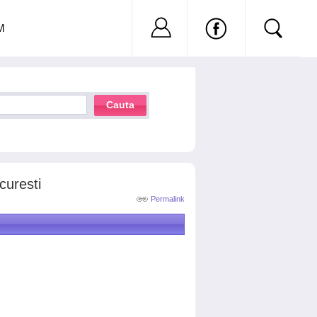
Nu ai cont?
Inregistreaza-
M
Cauta
curesti
Permalink