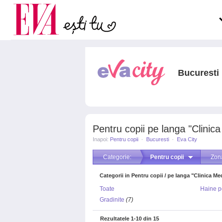
Carieră
pe măsură ce înaintezi î
Actualitate
Bucuresti
Pentru copii pe langa "Clinic
Inapoi:
Pentru copii
·
Bucuresti
·
Eva City
Categorie:
Pentru copii
Zon
Categorii in Pentru copii / pe langa "Clinica Me
Toate
Haine p
Gradinite
(7)
Rezultatele
1-10
din
15