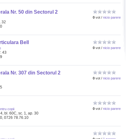
ala Nr. 50 din Sectorul 2
0
vot /
nicio parere
. 32
10
ticulara Bell
0
vot /
nicio parere
e
r. 43
09
ala Nr. 307 din Sectorul 2
0
vot /
nicio parere
85
0
vot /
nicio parere
ntru copii
, bl. 60C, sc. 1, ap. 30
20, 0726 78.76.10