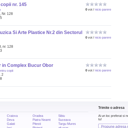
copii nr. 145
0
vot /
nicio parere
e
, Nr. 128
05
zica Si Arte Plastice Nr.2 din Sectorul
0
vot /
nicio parere
, nr. 128
03
r in Complex Bucur Obor
0
vot /
nicio parere
ntru copii
. 2
98
Trimite o adresa
Craiova
Oradea
Sibiu
Ai un loc preferat si 
tu!
Deva
Piatra Neamt
Suceava
Galati
Pitesti
Targu Mures
Propune adresa 
Iasi
Ploiesti
alt oras...