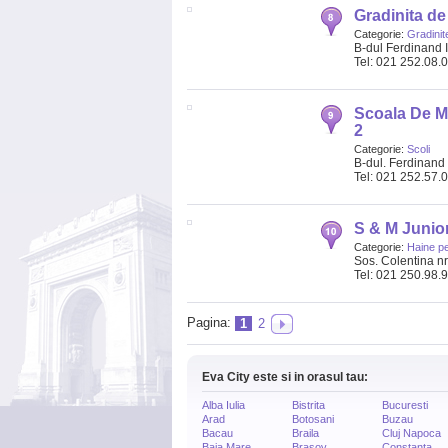
Gradinita de 
Categorie:
Gradinit
B-dul Ferdinand I
Tel: 021 252.08.
Scoala De Mu
2
Categorie:
Scoli
B-dul. Ferdinand I
Tel: 021 252.57.
S & M Junio
Categorie:
Haine pe
Sos. Colentina nr
Tel: 021 250.98.
Pagina:
1
2
Eva City este si in orasul tau:
Alba Iulia
Bistrita
Bucuresti
Arad
Botosani
Buzau
Bacau
Braila
Cluj Napoca
Baia Mare
Brasov
Constanta