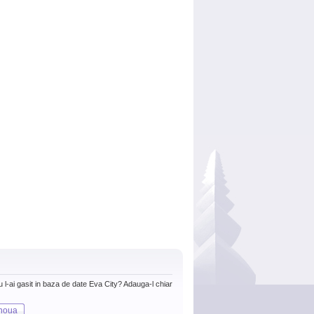
nu l-ai gasit in baza de date Eva City? Adauga-l chiar
noua