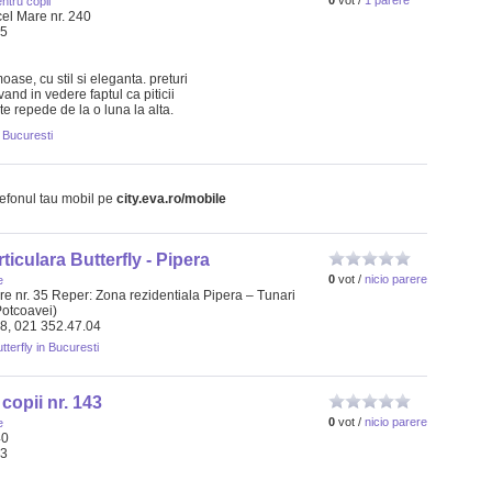
0
vot /
1 parere
ntru copii
el Mare nr. 240
15
oase, cu stil si eleganta. preturi
and in vedere faptul ca piticii
rte repede de la o luna la alta.
 Bucuresti
lefonul tau mobil pe
city.eva.ro/mobile
ticulara Butterfly - Pipera
0
vot /
nicio parere
e
are nr. 35 Reper: Zona rezidentiala Pipera – Tunari
Potcoavei)
48, 021 352.47.04
tterfly in Bucuresti
copii nr. 143
0
vot /
nicio parere
e
40
63