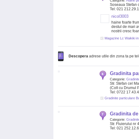
Categorie:
Haine pe
Soseaua Stefan c
Tel: 021 212.29.
nicol3003
haine foarte frum
destul de mari av
nostrii cresc foa
Magazine Lc Waikiki in
Descopera
adrese utile din zona ta pe te
Gradinita par
Categorie:
Gradinit
Str. Stefan cel M
(Colt cu Drumul 
Tel: 0722 17.43.
Gradinite particulare Bu
Gradinita de 
Categorie:
Gradinit
Str. Fluierului nr 
Tel: 021 252.12.