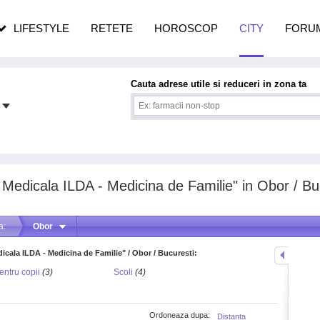
n vârstă
de dureroasă este investigația
LIFESTYLE
RETETE
HOROSCOP
CITY
FORU
Cauta adrese utile si reduceri in zona ta
a Medicala ILDA - Medicina de Familie" in Obor / Bu
a:
Obor
dicala ILDA - Medicina de Familie" / Obor / Bucuresti:
entru copii
(3)
Scoli
(4)
Ordoneaza dupa:
Distanta