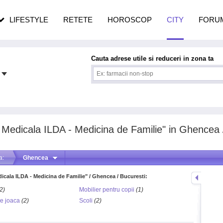
n vârstă
de dureroasă este investigația
LIFESTYLE
RETETE
HOROSCOP
CITY
FORU
Cauta adrese utile si reduceri in zona ta
a Medicala ILDA - Medicina de Familie" in Ghencea 
a:
Ghencea
edicala ILDA - Medicina de Familie" / Ghencea / Bucuresti:
2)
Mobilier pentru copii
(1)
de joaca
(2)
Scoli
(2)