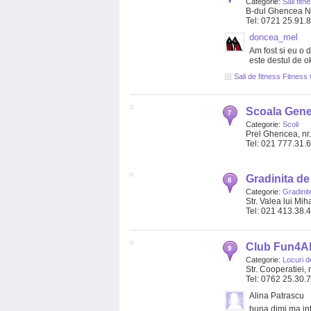
Categorie:
Sali fitn
B-dul Ghencea Nr
Tel: 0721 25.91.
doncea_mel
Am fost si eu o 
este destul de o
Sali de fitness Fitnes
Scoala Gener
Categorie:
Scoli
Prel Ghencea, nr.
Tel: 021 777.31.
Gradinita de 
Categorie:
Gradinit
Str. Valea lui Miha
Tel: 021 413.38.
Club Fun4Al
Categorie:
Locuri d
Str. Cooperatiei,
Tel: 0762 25.30.
Alina Patrascu
buna dimi,ma int