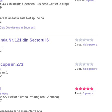
4
voturi /
8 pareri
ess
. 43B, In incinta Ghencea Business Center la etajul 1
89
data la aceasta sala.Pot spune ca
k.
s Club Oroviceanu in Bucuresti
ala Nr. 121 din Sectorul 6
0
vot /
nicio parere
 6
64
copii nr. 273
0
vot /
nicio parere
e
i nr. 1
42
l
1
vot /
1 parere
e joaca
 nr. 5A, Sector 6 (zona Prelungirea Ghencea)
77
ereseaza si pe mine oferta pt a