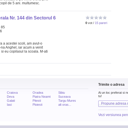
copil de 5 ani. multumesc.
ala Nr. 144 din Sectorul 6
0
vot /
15 pareri
. 85
66
va a acestei scoli, am avut-o
-na Anghel, iar acum a venit
si eu copilasul la scoala. M-ati
Trimite o adresa
Craiova
Oradea
Sibiu
Ai un loc preferat si 
tu!
Deva
Piatra Neamt
Suceava
Galati
Pitesti
Targu Mures
Propune adresa 
Iasi
Ploiesti
alt oras...
Vezi versiunea pen