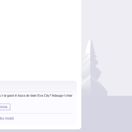
nu l-ai gasit in baza de date Eva City? Adauga-l chiar
noua
tru mobil