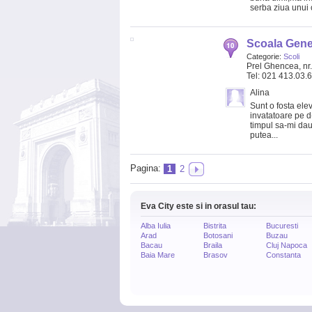
serba ziua unui 
Scoala Gener
Categorie:
Scoli
Prel Ghencea, nr
Tel: 021 413.03.
Alina
Sunt o fosta ele
invatatoare pe d
timpul sa-mi dau 
putea...
Pagina:
1
2
Eva City este si in orasul tau:
Alba Iulia
Bistrita
Bucuresti
Arad
Botosani
Buzau
Bacau
Braila
Cluj Napoca
Baia Mare
Brasov
Constanta