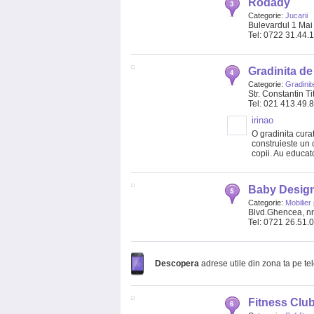
Rodady
Categorie:
Jucarii
Bulevardul 1 Mai 
Tel: 0722 31.44.
Gradinita de 
Categorie:
Gradinit
Str. Constantin Ti
Tel: 021 413.49.
irinao
O gradinita curat
construieste un 
copii. Au educat
Baby Desig
Categorie:
Mobilier
Blvd.Ghencea, nr
Tel: 0721 26.51.
Descopera
adrese utile din zona ta pe te
Fitness Clu