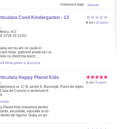
Ordoneaza dupa:
Distanta
rticulara Conil Kindergarten - 13
0
vot /
20 pareri
e
tescu, nr.2
34, 0726 32.23.02
ana ion nu are ce cauta in
 caun birjar ,patronul poata sa-i ia
ne ca client ma pierzi ,...
onil Kindergarten in Bucuresti
rticulara Happy Planet Kids
1
vot /
6 pareri
e
n Marinescu nr. 17 B, sector 6, Bucureşti. Punct de reper:
, Casa de Cununii a sectorului 6.
84
imona
y Planet Kids inseamna pentru
ranta, securitate, educatie si un
 destul de riguros. Dupa un an...