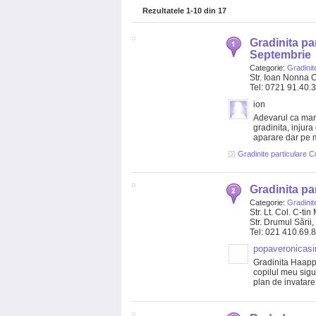
Rezultatele
1-10
din
17
Gradinita pa
Septembrie
Categorie:
Gradinit
Str. Ioan Nonna O
Tel: 0721 91.40.
ion
Adevarul ca mari
gradinita, injura
aparare dar pe mi
Gradinite particulare C
Gradinita pa
Categorie:
Gradinit
Str. Lt. Col. C-ti
Str. Drumul Sării
Tel: 021 410.69.
popaveronicas
Gradinita Haapp
copilul meu sigu
plan de invatare