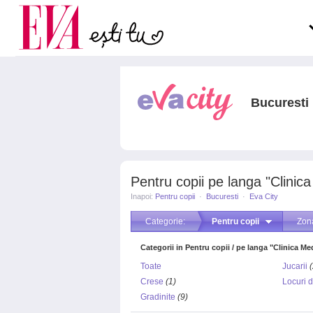
Carieră
pe măsură ce înaintezi î
Actualitate
Bucuresti
Pentru copii pe langa "Clinic
Inapoi:
Pentru copii
·
Bucuresti
·
Eva City
Categorie:
Pentru copii
Zon
Categorii in Pentru copii / pe langa "Clinica M
Toate
Jucarii
(
Crese
(1)
Locuri 
Gradinite
(9)