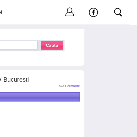
Nu ai cont?
Inregistreaza-
M
Cauta
/ Bucuresti
Permalink