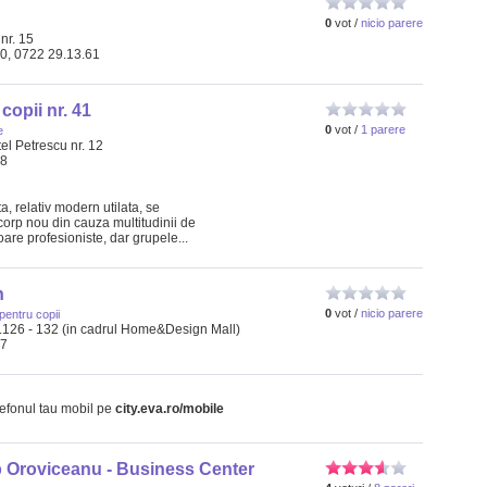
0
vot /
nicio parere
nr. 15
10, 0722 29.13.61
copii nr. 41
0
vot /
1 parere
e
tel Petrescu nr. 12
88
a, relativ modern utilata, se
corp nou din cauza multitudinii de
oare profesioniste, dar grupele...
n
0
vot /
nicio parere
 pentru copii
.126 - 132 (in cadrul Home&Design Mall)
07
lefonul tau mobil pe
city.eva.ro/mobile
b Oroviceanu - Business Center