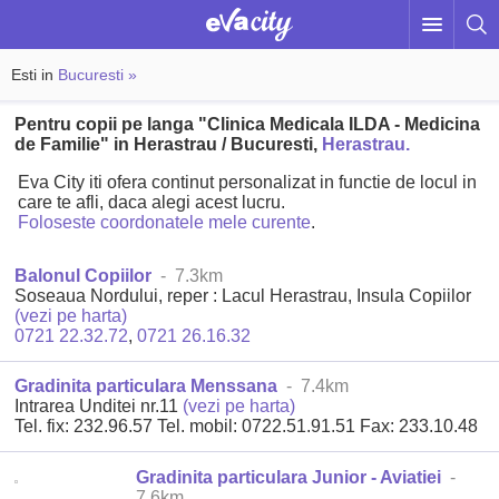
Esti in
Bucuresti »
Pentru copii pe langa "Clinica Medicala ILDA - Medicina
de Familie" in Herastrau / Bucuresti,
Herastrau.
Eva City iti ofera continut personalizat in functie de locul in
care te afli, daca alegi acest lucru.
Foloseste coordonatele mele curente
.
Balonul Copiilor
- 7.3km
Soseaua Nordului, reper : Lacul Herastrau, Insula Copiilor
(vezi pe harta)
0721 22.32.72
,
0721 26.16.32
Gradinita particulara Menssana
- 7.4km
Intrarea Unditei nr.11
(vezi pe harta)
Tel. fix: 232.96.57 Tel. mobil: 0722.51.91.51 Fax: 233.10.48
Gradinita particulara Junior - Aviatiei
-
7.6km