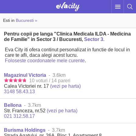
Esti in
Bucuresti »
Pentru copii pe langa "Clinica Medicala ILDA - Medicina
de Familie" in Sector 3 / Bucuresti,
Sector 3.
Eva City iti ofera continut personalizat in functie de locul in
care te afli, daca alegi acest lucru.
Foloseste coordonatele mele curente
.
Magazinul Victoria
- 3.6km
10 voturi / 14 pareri
Calea Victoriei nr. 17
(vezi pe harta)
3148 58.43.13
Bellona
- 3.7km
Str. Franceza, nr.52
(vezi pe harta)
021 312.58.17
Burisma Holdings
- 3.7km
Strada Agatului, nr. 26A, Bloc 1, Apartament 8