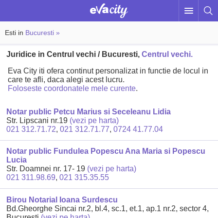
Esti in
Bucuresti »
Juridice in Centrul vechi / Bucuresti,
Centrul vechi.
Eva City iti ofera continut personalizat in functie de locul in
care te afli, daca alegi acest lucru.
Foloseste coordonatele mele curente
.
Notar public Petcu Marius si Seceleanu Lidia
Str. Lipscani nr.19
(vezi pe harta)
021 312.71.72
,
021 312.71.77
,
0724 41.77.04
Notar public Fundulea Popescu Ana Maria si Popescu
Lucia
Str. Doamnei nr. 17- 19
(vezi pe harta)
021 311.98.69
,
021 315.35.55
Birou Notarial Ioana Surdescu
Bd.Gheorghe Sincai nr.2, bl.4, sc.1, et.1, ap.1 nr.2, sector 4,
Bucuresti
(vezi pe harta)