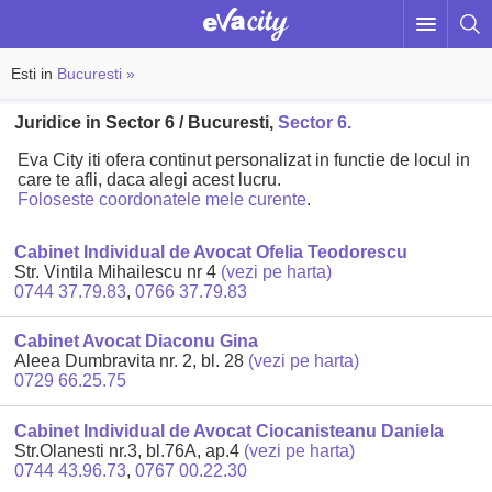
Esti in
Bucuresti »
Juridice in Sector 6 / Bucuresti,
Sector 6.
Eva City iti ofera continut personalizat in functie de locul in
care te afli, daca alegi acest lucru.
Foloseste coordonatele mele curente
.
Cabinet Individual de Avocat Ofelia Teodorescu
Str. Vintila Mihailescu nr 4
(vezi pe harta)
0744 37.79.83
,
0766 37.79.83
Cabinet Avocat Diaconu Gina
Aleea Dumbravita nr. 2, bl. 28
(vezi pe harta)
0729 66.25.75
Cabinet Individual de Avocat Ciocanisteanu Daniela
Str.Olanesti nr.3, bl.76A, ap.4
(vezi pe harta)
0744 43.96.73
,
0767 00.22.30