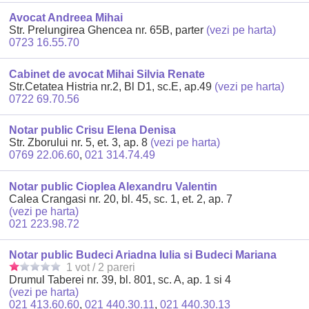
Avocat Andreea Mihai
Str. Prelungirea Ghencea nr. 65B, parter
(vezi pe harta)
0723 16.55.70
Cabinet de avocat Mihai Silvia Renate
Str.Cetatea Histria nr.2, Bl D1, sc.E, ap.49
(vezi pe harta)
0722 69.70.56
Notar public Crisu Elena Denisa
Str. Zborului nr. 5, et. 3, ap. 8
(vezi pe harta)
0769 22.06.60
,
021 314.74.49
Notar public Cioplea Alexandru Valentin
Calea Crangasi nr. 20, bl. 45, sc. 1, et. 2, ap. 7
(vezi pe harta)
021 223.98.72
Notar public Budeci Ariadna Iulia si Budeci Mariana
1 vot / 2 pareri
Drumul Taberei nr. 39, bl. 801, sc. A, ap. 1 si 4
(vezi pe harta)
021 413.60.60
,
021 440.30.11
,
021 440.30.13