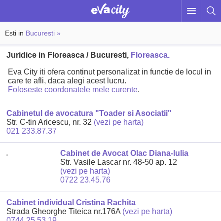
Esti in
Bucuresti »
Juridice in Floreasca / Bucuresti,
Floreasca.
Eva City iti ofera continut personalizat in functie de locul in
care te afli, daca alegi acest lucru.
Foloseste coordonatele mele curente
.
Cabinetul de avocatura "Toader si Asociatii"
Str. C-tin Aricescu, nr. 32
(vezi pe harta)
021 233.87.37
Cabinet de Avocat Olac Diana-Iulia
Str. Vasile Lascar nr. 48-50 ap. 12
(vezi pe harta)
0722 23.45.76
Cabinet individual Cristina Rachita
Strada Gheorghe Titeica nr.176A
(vezi pe harta)
0744 25.53.19