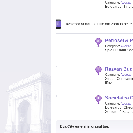
Categorie:
Avocati
Bulevardul Tinere
Descopera
adrese utile din zona ta pe te
Petrosel & P
Categorie:
Avocati
Splaiul Unirii Sec
Razvan Bud
Categorie:
Avocati
Strada Constanti
Ilfov
Societatea C
Categorie:
Avocati
Bulevardul Gheorg
Sectorul 4 Bucures
Eva City este si in orasul tau: