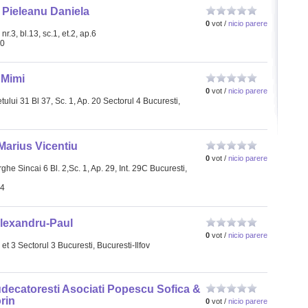
 Pieleanu Daniela
0
vot /
nicio parere
nr.3, bl.13, sc.1, et.2, ap.6
00
 Mimi
0
vot /
nicio parere
tului 31 Bl 37, Sc. 1, Ap. 20 Sectorul 4 Bucuresti,
Marius Vicentiu
0
vot /
nicio parere
he Sincai 6 Bl. 2,Sc. 1, Ap. 29, Int. 29C Bucuresti,
94
Alexandru-Paul
0
vot /
nicio parere
 et 3 Sectorul 3 Bucuresti, Bucuresti-Ilfov
udecatoresti Asociati Popescu Sofica &
rin
0
vot /
nicio parere