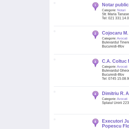
Notar public
Categorie:
Notari
Str. Maria Tanase 
Tel: 021 331.14.
Cojocaru M.
Categorie:
Avocati
Bulevardul Tinere
Bucuresti-Ilfov
C.A. Coltuc 
Categorie:
Avocati
Bulevardul Gheorg
Bucuresti-Ilfov
Tel: 0745 15.08.
Dimitriu R. 
Categorie:
Avocati
Splaiul Unirii 223
Executori J
Popescu Flo