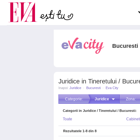
Carieră
pe măsură ce înaintezi î
Actualitate
Bucuresti
Juridice in Tineretului / Bucur
Inapoi:
Juridice
·
Bucuresti
·
Eva City
Categorie:
Juridice
Zona:
Categorii in Juridice / Tineretului / Bucuresti:
Toate
Cabinet
Rezultatele
1-8
din
8