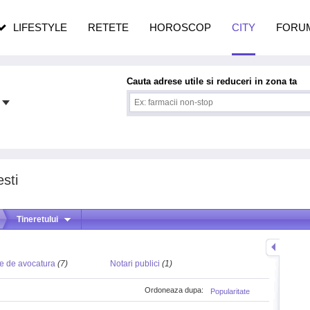
n vârstă
de dureroasă este investigația
LIFESTYLE
RETETE
HOROSCOP
CITY
FORU
Cauta adrese utile si reduceri in zona ta
esti
Tineretului
e de avocatura
(7)
Notari publici
(1)
Ordoneaza dupa:
Popularitate