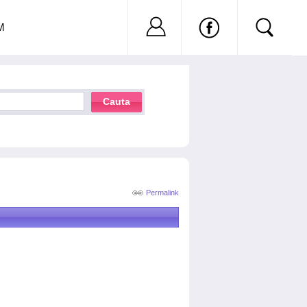
Nu ai cont?
Inregistreaza-
M
Cauta
Permalink