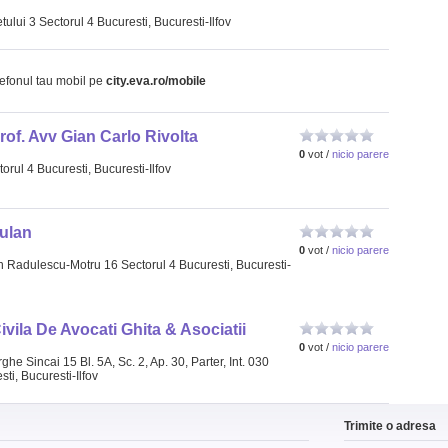
tului 3 Sectorul 4 Bucuresti, Bucuresti-Ilfov
lefonul tau mobil pe
city.eva.ro/mobile
rof. Avv Gian Carlo Rivolta
0
vot /
nicio parere
torul 4 Bucuresti, Bucuresti-Ilfov
ulan
0
vot /
nicio parere
n Radulescu-Motru 16 Sectorul 4 Bucuresti, Bucuresti-
ivila De Avocati Ghita & Asociatii
0
vot /
nicio parere
he Sincai 15 Bl. 5A, Sc. 2, Ap. 30, Parter, Int. 030
ti, Bucuresti-Ilfov
Trimite o adresa