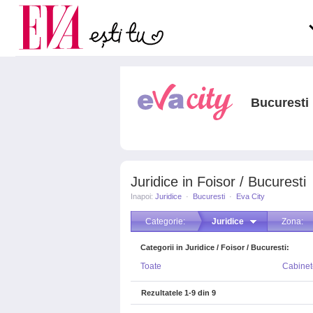
Carieră
pe măsură ce înaintezi î
Actualitate
Bucuresti
Juridice in Foisor / Bucuresti
Inapoi:
Juridice
·
Bucuresti
·
Eva City
Categorie:
Juridice
Zona:
Categorii in Juridice / Foisor / Bucuresti:
Toate
Cabinet
Rezultatele
1-9
din
9