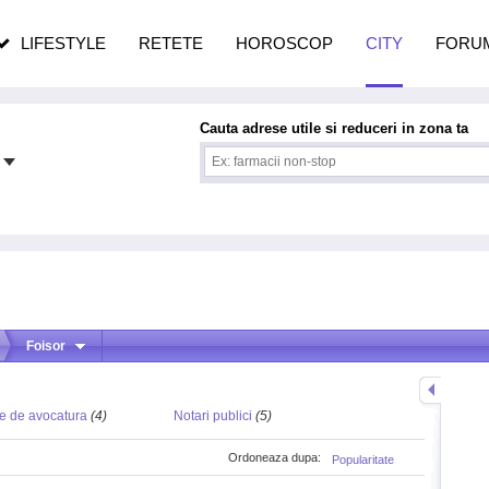
n vârstă
de dureroasă este investigația
LIFESTYLE
RETETE
HOROSCOP
CITY
FORU
Cauta adrese utile si reduceri in zona ta
Foisor
e de avocatura
(4)
Notari publici
(5)
Ordoneaza dupa:
Popularitate