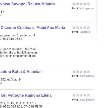
avocat Savopol Raluca-Mihaela
0
vot /
nicio parere
. 17
67
 Diaconu Cristina si Matei Ana Maria
0
vot /
1 parere
popescu nr. 1, parter, ap. 1
67, 021 310.96.68
Sper ca nu m-ai uitat; te-ai
de donatie al bunicii mele. in
a ai putin timp trimite-mi un
catura Babu & Asociatii
0
vot /
nicio parere
 262, et. 3, ap. 9
03
c Ion Petrache Ramona Elena
0
vot /
nicio parere
07, bl. 15, sc. 1, et. 1, ap. 2
66, 0762 08.73.01, 0740 01.58.50