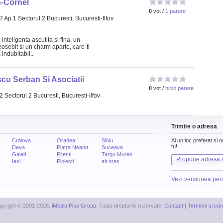
n-Cornel
0
vot /
1 parere
 Ap 1 Sectorul 2 Bucuresti, Bucuresti-Ilfov
nteligenta ascutita si fina, un
eosebit si un charm aparte, care-ti
indubitabil..
cu Serban Si Asociatii
0
vot /
nicio parere
 Sectorul 2 Bucuresti, Bucuresti-Ilfov
Trimite o adresa
Craiova
Oradea
Sibiu
Ai un loc preferat si 
tu!
Deva
Piatra Neamt
Suceava
Galati
Pitesti
Targu Mures
Propune adresa 
Iasi
Ploiesti
alt oras...
Vezi versiunea pen
pyright © 2001-2026,
iMedia Plus Group
. Toate drepturile rezervate.
Contact
|
Termeni si cond