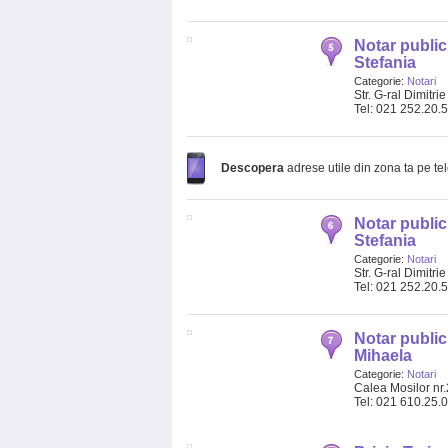
Notar public
Stefania
Categorie:
Notari
Str. G-ral Dimitri
Tel: 021 252.20.
Descopera
adrese utile din zona ta pe te
Notar public
Stefania
Categorie:
Notari
Str. G-ral Dimitri
Tel: 021 252.20.
Notar public
Mihaela
Categorie:
Notari
Calea Mosilor nr.2
Tel: 021 610.25.