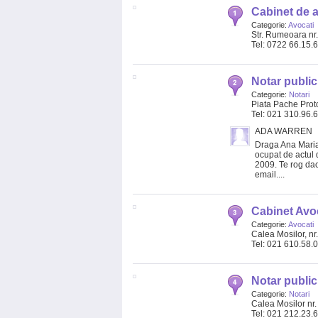
Cabinet de 
Categorie:
Avocati
Str. Rumeoara nr
Tel: 0722 66.15.
Notar public
Categorie:
Notari
Piata Pache Proto
Tel: 021 310.96.
ADA WARREN
Draga Ana Maria 
ocupat de actul 
2009. Te rog dac
email....
Cabinet Avo
Categorie:
Avocati
Calea Mosilor, nr.
Tel: 021 610.58.
Notar publi
Categorie:
Notari
Calea Mosilor nr. 2
Tel: 021 212.23.