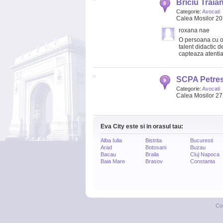
Briciu Traia
Categorie:
Avocati
Calea Mosilor 207
roxana nae
O persoana cu o i
talent didactic d
capteaza atentia 
SCPA Petres
Categorie:
Avocati
Calea Mosilor 272
Eva City este si in orasul tau:
Alba Iulia
Bistrita
Bucuresti
Arad
Botosani
Buzau
Bacau
Braila
Cluj Napoca
Baia Mare
Brasov
Constanta
Co