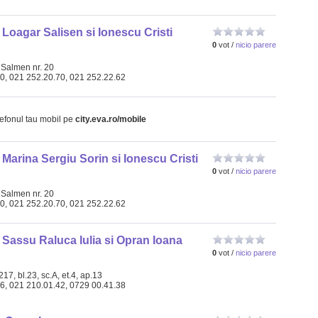
 Loagar Salisen si Ionescu Cristi
0
vot /
nicio parere
e Salmen nr. 20
50, 021 252.20.70, 021 252.22.62
lefonul tau mobil pe
city.eva.ro/mobile
 Marina Sergiu Sorin si Ionescu Cristi
0
vot /
nicio parere
e Salmen nr. 20
50, 021 252.20.70, 021 252.22.62
 Sassu Raluca Iulia si Opran Ioana
0
vot /
nicio parere
17, bl.23, sc.A, et.4, ap.13
06, 021 210.01.42, 0729 00.41.38