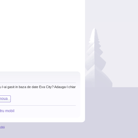
nu l-ai gasit in baza de date Eva City? Adauga-l chiar
noua
tru mobil
itii