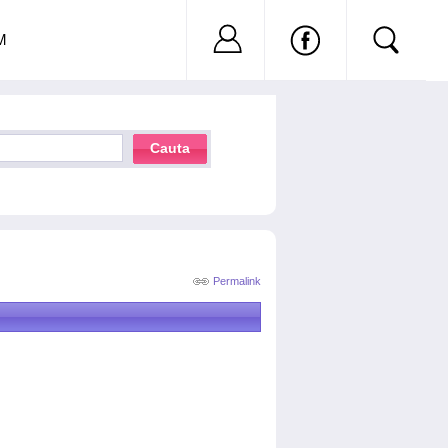
Nu ai cont?
Inregistreaza-
M
Cauta
Permalink