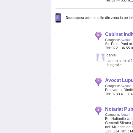
Tel: 0744 33.79.
Descopera
adrese utile din zona ta pe te
Cabinet Indi
Categorie:
Avocati
Str. Petru Poni nr.
Tel: 0721 36.55.
daniel
cariera care ai f
fotografie
Avocat Lupu
Categorie:
Avocati
Bulevardul Dimitri
Tel: 0733 41.11.
Notariat Pub
Categorie:
Notari
Bd. Natiunile Uni
Gemenii Sitraco (
noi: Mijloace de t
123, 124, 385 ; Me