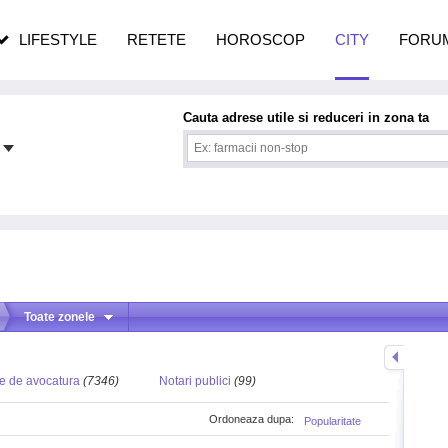
n vârstă
de dureroasă este investigația
LIFESTYLE
RETETE
HOROSCOP
CITY
FORU
Cauta adrese utile si reduceri in zona ta
Toate zonele
e de avocatura
(7346)
Notari publici
(99)
Ordoneaza dupa:
Popularitate