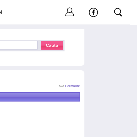
Nu ai cont?
Inregistreaza-
M
Cauta
Permalink