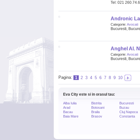
Tel: 021 260.74.
Andronic La
Categorie:
Avocati
Bucuresti, Bucures
Anghel Al. N
Categorie:
Avocati
Bucuresti, Bucures
Pagina:
1
2
3
4
5
6
7
8
9
10
Eva City este si in orasul tau:
Alba Iulia
Bistrita
Bucuresti
Arad
Botosani
Buzau
Bacau
Braila
Cluj Napoca
Baia Mare
Brasov
Constanta