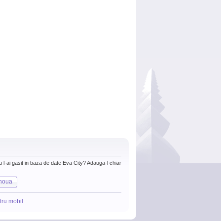
nu l-ai gasit in baza de date Eva City? Adauga-l chiar
noua
tru mobil