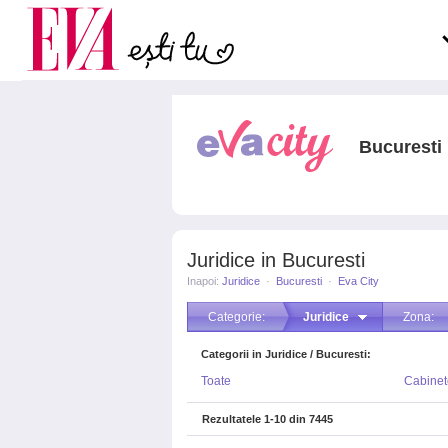
Carieră
pe măsură ce înaintezi î
Actualitate
Bucuresti
Juridice in Bucuresti
Inapoi:
Juridice
·
Bucuresti
·
Eva City
Categorie:
Juridice
Zona:
Categorii in Juridice / Bucuresti:
Toate
Cabinet
Rezultatele
1-10
din
7445