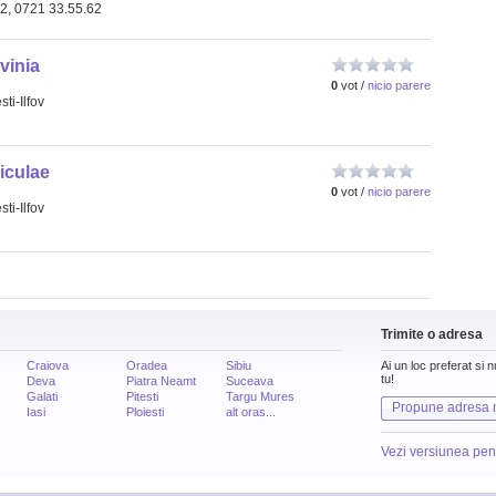
62, 0721 33.55.62
vinia
0
vot /
nicio parere
ti-Ilfov
iculae
0
vot /
nicio parere
ti-Ilfov
Trimite o adresa
Craiova
Oradea
Sibiu
Ai un loc preferat si 
tu!
Deva
Piatra Neamt
Suceava
Galati
Pitesti
Targu Mures
Propune adresa 
Iasi
Ploiesti
alt oras...
Vezi versiunea pen