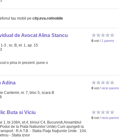
15
lefonul tau mobil pe
city.eva.ro/mobile
vidual de Avocat Alina Stancu
0
vot /
1 parere
 1-3 , sc. B, et. 1, ap. 15
03
acut-o pina in prezent. pune o
 Adina
0
vot /
nicio parere
e Cantemir, nr. 7, bloc 5, scara B
49
lic Buta si Viciu
0
vot /
nicio parere
te 1, bl.108A, et.4, biroul C4, Bucuresti,Ansamblul
Podul de la Piata Natiunilor Unite) Cum ajungeti la
ransport : R.A.T.B. - Statia Piaţa Naţiunile Unite : 104,
trou - Statia Izvor