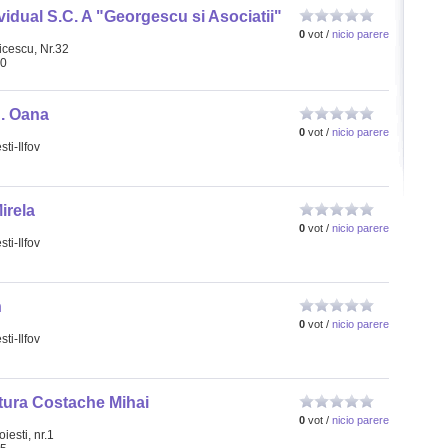
vidual S.C. A "Georgescu si Asociatii"
0
vot /
nicio parere
ricescu, Nr.32
70
. Oana
0
vot /
nicio parere
ti-Ilfov
irela
0
vot /
nicio parere
ti-Ilfov
n
0
vot /
nicio parere
ti-Ilfov
tura Costache Mihai
0
vot /
nicio parere
iesti, nr.1