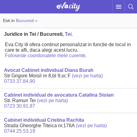
Esti in
Bucuresti »
Juridice in Tei / Bucuresti,
Tei.
Eva City iti ofera continut personalizat in functie de locul in
care te afli, daca alegi acest lucru.
Foloseste coordonatele mele curente
.
Avocat Cabinet individual Diana Burah
Str Grigore Moisil nr 8,bl 9,sc F
(vezi pe harta)
0733 37.84.90
Cabinet individual de avocatura Catalina Stoian
Str. Ramuri Tei
(vezi pe harta)
0723 30.91.87
Cabinet individual Cristina Rachita
Strada Gheorghe Titeica nr.176A
(vezi pe harta)
0744 25.53.19