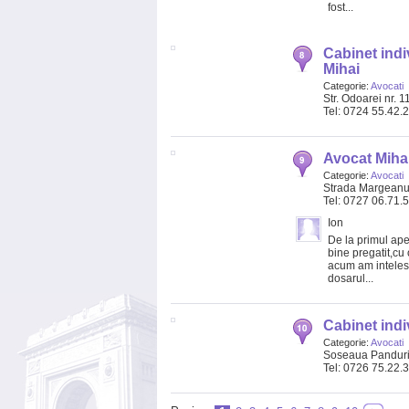
fost...
Cabinet indi
Mihai
Categorie:
Avocati
Str. Odoarei nr. 1
Tel: 0724 55.42.
Avocat Miha
Categorie:
Avocati
Strada Margeanul
Tel: 0727 06.71.
Ion
De la primul ape
bine pregatit,cu
acum am inteles 
dosarul...
Cabinet indi
Categorie:
Avocati
Soseaua Pandur
Tel: 0726 75.22.