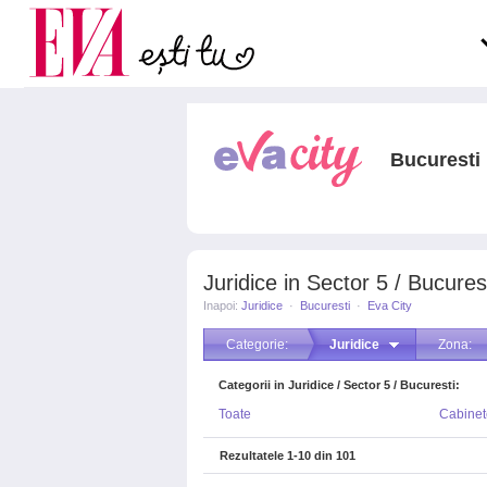
Carieră
la medic
Actualitate
Bucuresti
Juridice in Sector 5 / Bucures
Inapoi:
Juridice
·
Bucuresti
·
Eva City
Categorie:
Juridice
Zona:
Categorii in Juridice / Sector 5 / Bucuresti:
Toate
Cabinet
Rezultatele
1-10
din
101