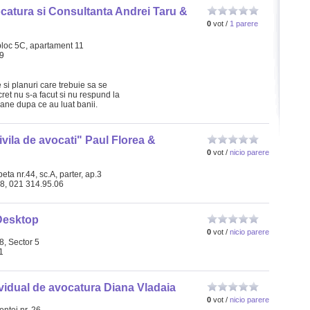
catura si Consultanta Andrei Taru &
0
vot /
1 parere
, bloc 5C, apartament 11
59
 si planuri care trebuie sa se
cret nu s-a facut si nu respund la
oane dupa ce au luat banii.
ivila de avocati" Paul Florea &
0
vot /
nicio parere
eta nr.44, sc.A, parter, ap.3
58, 021 314.95.06
Desktop
0
vot /
nicio parere
78, Sector 5
1
vidual de avocatura Diana Vladaia
0
vot /
nicio parere