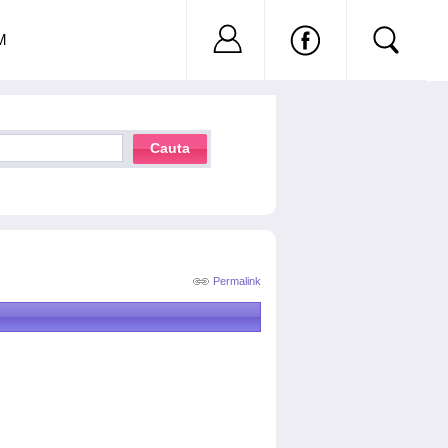
Nu ai cont?
Inregistreaza-
M
Cauta
Permalink