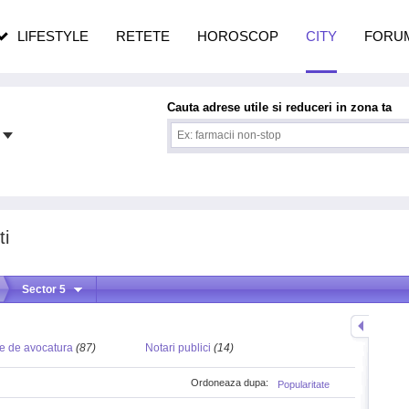
pe măsură ce înaintezi în vârstă
LIFESTYLE
RETETE
HOROSCOP
CITY
FORU
Cauta adrese utile si reduceri in zona ta
ti
Sector 5
e de avocatura
(87)
Notari publici
(14)
Ordoneaza dupa:
Popularitate