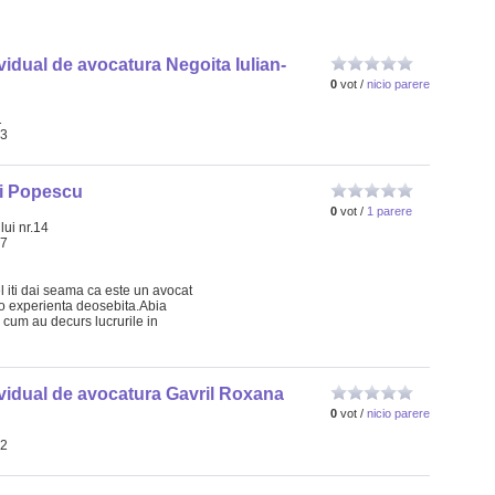
vidual de avocatura Negoita Iulian-
0
vot /
nicio parere
1
23
i Popescu
0
vot /
1 parere
ui nr.14
57
l iti dai seama ca este un avocat
 o experienta deosebita.Abia
cum au decurs lucrurile in
vidual de avocatura Gavril Roxana
0
vot /
nicio parere
i
32