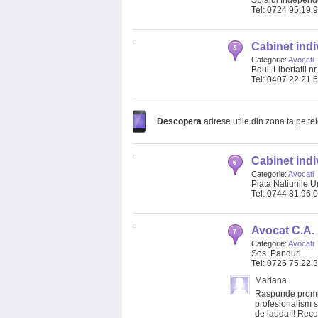
Splaiul Independe
Tel: 0724 95.19.
Cabinet ind
Categorie:
Avocati
Bdul. Libertatii nr
Tel: 0407 22.21.
Descopera
adrese utile din zona ta pe te
Cabinet indi
Categorie:
Avocati
Piata Natiunile Un
Tel: 0744 81.96.
Avocat C.A.
Categorie:
Avocati
Sos. Panduri
Tel: 0726 75.22.
Mariana
Raspunde prompt
profesionalism s
de lauda!!! Reco