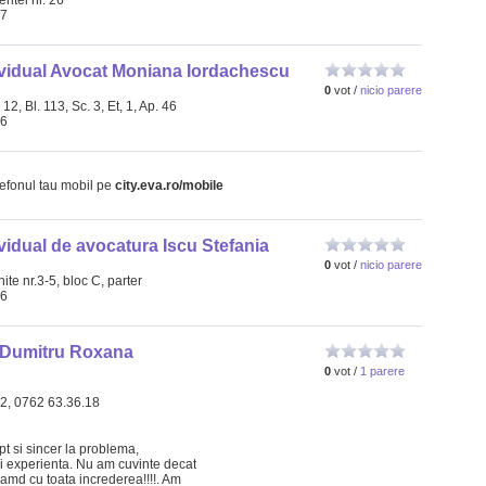
ntei nr. 26
97
ividual Avocat Moniana Iordachescu
0
vot /
nicio parere
. 12, Bl. 113, Sc. 3, Et, 1, Ap. 46
66
lefonul tau mobil pe
city.eva.ro/mobile
vidual de avocatura Iscu Stefania
0
vot /
nicio parere
ite nr.3-5, bloc C, parter
06
 Dumitru Roxana
0
vot /
1 parere
32, 0762 63.36.18
 si sincer la problema,
i experienta. Nu am cuvinte decat
amd cu toata increderea!!!!. Am