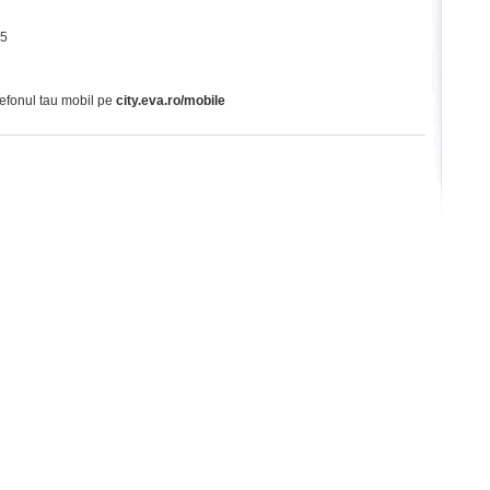
65
lefonul tau mobil pe
city.eva.ro/mobile