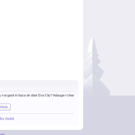
nu l-ai gasit in baza de date Eva City? Adauga-l chiar
noua
tru mobil
itii