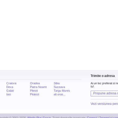
Trimite o adresa
Craiova
Oradea
Sibiu
Ai un loc preferat si 
tu!
Deva
Piatra Neamt
Suceava
Galati
Pitesti
Targu Mures
Propune adresa 
Iasi
Ploiesti
alt oras...
Vezi versiunea pen
pyright © 2001-2026,
iMedia Plus Group
. Toate drepturile rezervate.
Contact
|
Termeni si cond