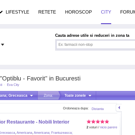
pe măsură ce înaintezi în vârstă
LIFESTYLE
RETETE
HOROSCOP
CITY
FORU
Cauta adrese utile si reduceri in zona ta
Optiblu - Favorit" in Bucuresti
ti
·
Eva City
liana; Greceasca
Zona:
Toate zonele
Ordoneaza dupa:
Distanta
or Restaurante - Nobili Interior
2
voturi /
nicio parere
 Greceasca
,
Americana
,
Americana; Frantuzeasca;