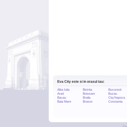
Eva City este si in orasul tau:
Alba Iulia
Bistrita
Bucuresti
Arad
Botosani
Buzau
Bacau
Braila
Cluj Napoca
Baia Mare
Brasov
Constanta
Co