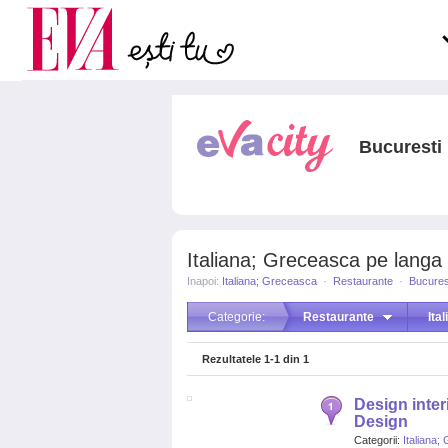
Carieră
la medic
Actualitate
Bucuresti
Italiana; Greceasca pe langa "
Inapoi:
Italiana; Greceasca
·
Restaurante
·
Bucures
Categorie:
Restaurante
Ita
Rezultatele
1-1
din
1
Design interi
Design
Categorii:
Italiana;