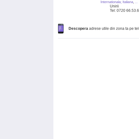
Internationala; Italiana
,
...
Unirii
Tel: 0720 66.53.
Descopera
adrese utile din zona ta pe te