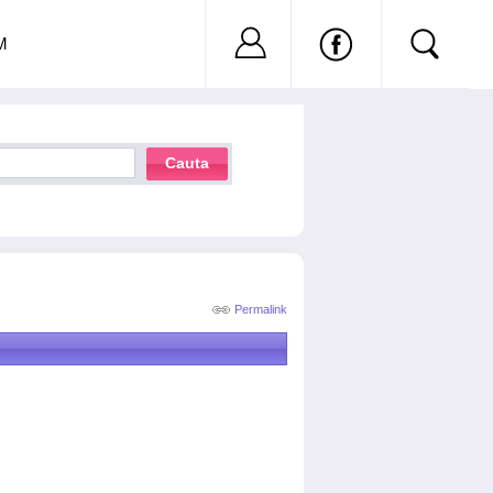
Nu ai cont?
Inregistreaza-
M
Cauta
Permalink