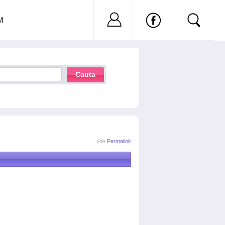
Nu ai cont?
Inregistreaza-
M
Cauta
Permalink