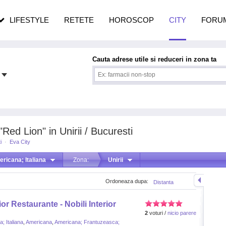
n vârstă
de dureroasă este investigația
LIFESTYLE
RETETE
HOROSCOP
CITY
FORU
Cauta adrese utile si reduceri in zona ta
Red Lion" in Unirii / Bucuresti
i
·
Eva City
ricana; Italiana
Zona:
Unirii
Ordoneaza dupa:
Distanta
or Restaurante - Nobili Interior
2
voturi /
nicio parere
; Italiana
,
Americana
,
Americana; Frantuzeasca;