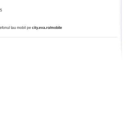
65
lefonul tau mobil pe
city.eva.ro/mobile