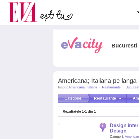
Carieră
pe măsură ce înaintezi î
Actualitate
Bucuresti
Americana; Italiana pe langa "
Inapoi:
Americana; Italiana
·
Restaurante
·
Bucurest
Categorie:
Restaurante
Ame
Rezultatele
1-1
din
1
Design interi
Design
Categorii:
Americana