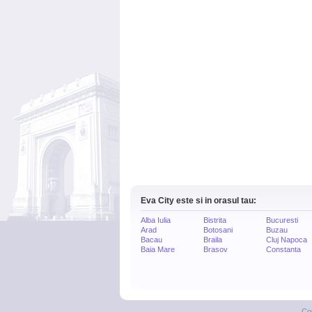
Eva City este si in orasul tau:
Alba Iulia
Bistrita
Bucuresti
Arad
Botosani
Buzau
Bacau
Braila
Cluj Napoca
Baia Mare
Brasov
Constanta
Co