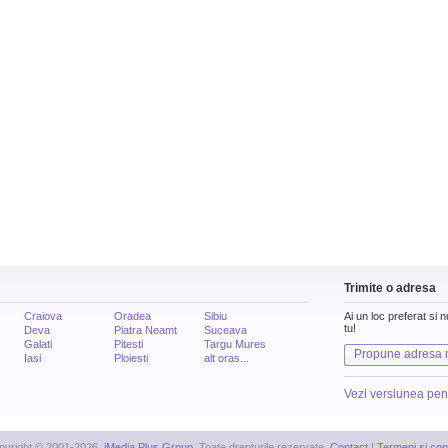
Trimite o adresa
Craiova
Oradea
Sibiu
Ai un loc preferat si 
tu!
Deva
Piatra Neamt
Suceava
Galati
Pitesti
Targu Mures
Propune adresa 
Iasi
Ploiesti
alt oras...
Vezi versiunea pen
pyright © 2001-2026,
iMedia Plus Group
. Toate drepturile rezervate.
Contact
|
Termeni si cond