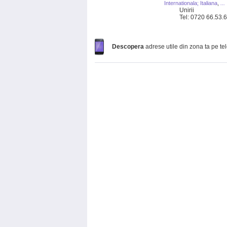
Internationala; Italiana
,
...
Unirii
Tel: 0720 66.53.
Descopera
adrese utile din zona ta pe te