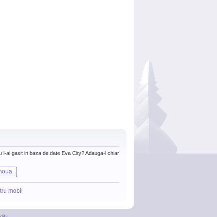
nu l-ai gasit in baza de date Eva City? Adauga-l chiar
noua
tru mobil
itii