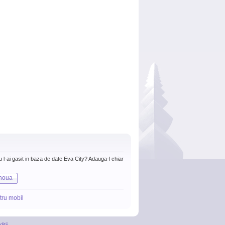
nu l-ai gasit in baza de date Eva City? Adauga-l chiar
noua
tru mobil
itii