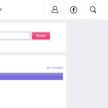
Nu ai cont?
Inregistreaza-
M
Cauta
Permalink