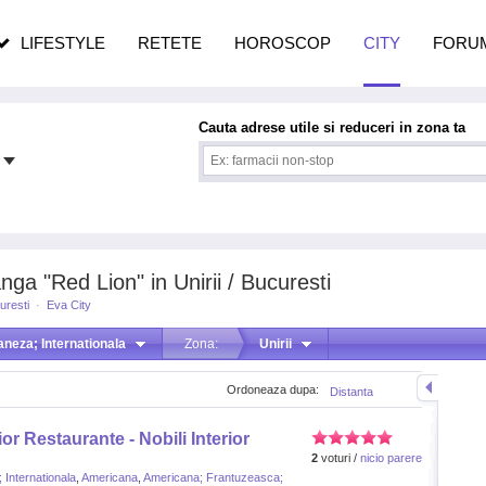
n vârstă
de dureroasă este investigația
LIFESTYLE
RETETE
HOROSCOP
CITY
FORU
Cauta adrese utile si reduceri in zona ta
nga "Red Lion" in Unirii / Bucuresti
uresti
·
Eva City
aneza; Internationala
Zona:
Unirii
Ordoneaza dupa:
Distanta
or Restaurante - Nobili Interior
2
voturi /
nicio parere
 Internationala
,
Americana
,
Americana; Frantuzeasca;