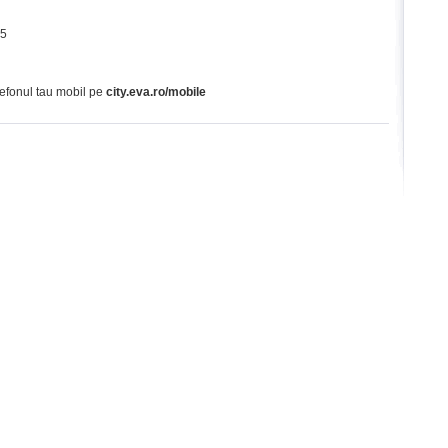
65
lefonul tau mobil pe
city.eva.ro/mobile