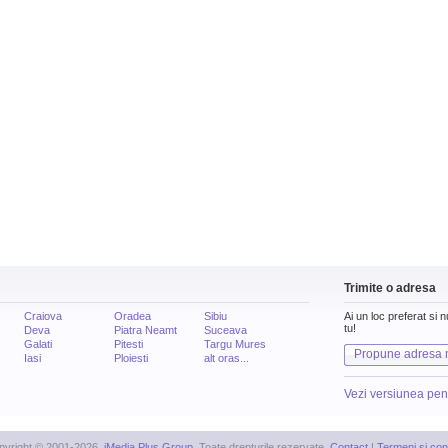
Trimite o adresa
Craiova
Oradea
Sibiu
Ai un loc preferat si 
tu!
Deva
Piatra Neamt
Suceava
Galati
Pitesti
Targu Mures
Propune adresa 
Iasi
Ploiesti
alt oras...
Vezi versiunea pen
pyright © 2001-2026,
iMedia Plus Group
. Toate drepturile rezervate.
Contact
|
Termeni si cond