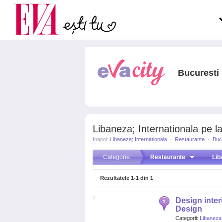
Carieră
pe măsură ce înaintezi î
Actualitate
Bucuresti
Libaneza; Internationala pe la
Inapoi:
Libaneza; Internationala
·
Restaurante
·
Buc
Categorie:
Restaurante
Lib
Rezultatele
1-1
din
1
Design interi
Design
Categorii:
Libaneza;