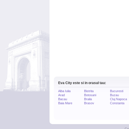
Eva City este si in orasul tau:
Alba Iulia
Bistrita
Bucuresti
Arad
Botosani
Buzau
Bacau
Braila
Cluj Napoca
Baia Mare
Brasov
Constanta
Co