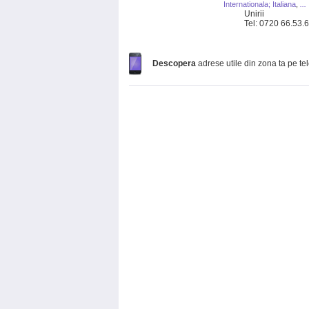
Internationala; Italiana
,
...
Unirii
Tel: 0720 66.53.
Descopera
adrese utile din zona ta pe te