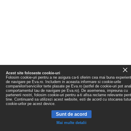
Acest site foloseste cookie-uri
Folosim cookie-uri pentru a ne asigura ca-ti oferim cea mai buna experien
de navigare pe Eva.ro. Includem in aceasta informare si cookie-urile
companiilor/serviciilor terte plasate pe Eva.ro (astfel de cookie-uri pot ana
comportamentul tau de navigare pe Eva.ro). De asemenea, impreuna cu
partenerii nostri, folosim cookie-uri pentru a-ti afisa reclame relevante pen
tine. Continuand sa utilizezi acest website, esti de acord cu stocarea tutu
cookie-urilor pe acest device.
Sunt de acord
Mai multe detalii