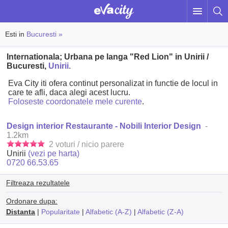
Esti in
Bucuresti »
Internationala; Urbana pe langa "Red Lion" in Unirii /
Bucuresti,
Unirii.
Eva City iti ofera continut personalizat in functie de locul in
care te afli, daca alegi acest lucru.
Foloseste coordonatele mele curente
.
Design interior Restaurante - Nobili Interior Design
-
1.2km
2 voturi / nicio parere
Unirii
(vezi pe harta)
0720 66.53.65
Filtreaza rezultatele
Ordonare dupa:
Distanta
|
Popularitate
|
Alfabetic (A-Z)
|
Alfabetic (Z-A)