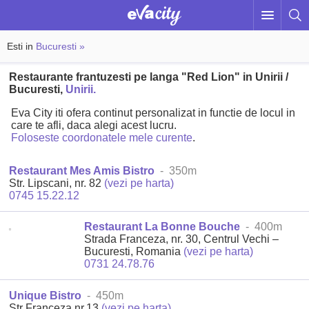
Esti in
Bucuresti »
Restaurante frantuzesti pe langa "Red Lion" in Unirii /
Bucuresti,
Unirii.
Eva City iti ofera continut personalizat in functie de locul in
care te afli, daca alegi acest lucru.
Foloseste coordonatele mele curente
.
Restaurant Mes Amis Bistro
- 350m
Str. Lipscani, nr. 82
(vezi pe harta)
0745 15.22.12
Restaurant La Bonne Bouche
- 400m
Strada Franceza, nr. 30, Centrul Vechi –
Bucuresti, Romania
(vezi pe harta)
0731 24.78.76
Unique Bistro
- 450m
Str Franceza nr.13
(vezi pe harta)